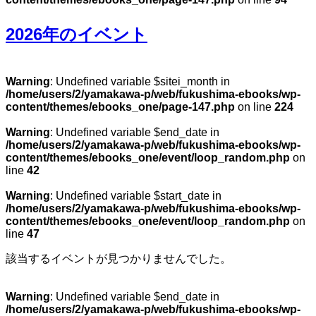
2026年のイベント
Warning
: Undefined variable $sitei_month in
/home/users/2/yamakawa-p/web/fukushima-ebooks/wp-
content/themes/ebooks_one/page-147.php
on line
224
Warning
: Undefined variable $end_date in
/home/users/2/yamakawa-p/web/fukushima-ebooks/wp-
content/themes/ebooks_one/event/loop_random.php
on
line
42
Warning
: Undefined variable $start_date in
/home/users/2/yamakawa-p/web/fukushima-ebooks/wp-
content/themes/ebooks_one/event/loop_random.php
on
line
47
該当するイベントが見つかりませんでした。
Warning
: Undefined variable $end_date in
/home/users/2/yamakawa-p/web/fukushima-ebooks/wp-