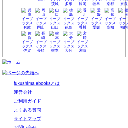
茨城
多摩
静岡
岐阜
京都
奈良
兵庫
岡山
山口
徳島
香川
愛媛
高知
福岡
佐賀
長崎
熊本
大分
宮崎
fukushima ebooksとは
運営会社
ご利用ガイド
よくある質問
サイトマップ
お問い合せ