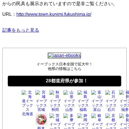
からの民具も展示されていますので是非ご覧ください。
URL：
http://www.town.kunimi.fukushima.jp/
記事をもっと見る
イーブックス日本全国で拡大中！
他県の情報はこちら
28都道府県が参加！
宮城
秋田
山形
福島
富山
石川
福井
北海
道
栃木