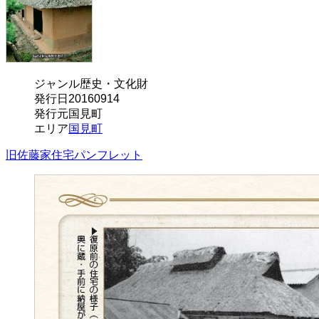
ジャンル
歴史・文化財
発行日
20160914
発行元
国見町
エリア
国見町
旧佐藤家住宅パンフレット