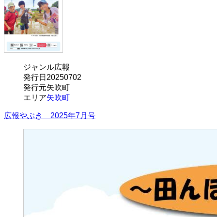
ジャンル
広報
発行日
20250702
発行元
矢吹町
エリア
矢吹町
広報やぶき 2025年7月号