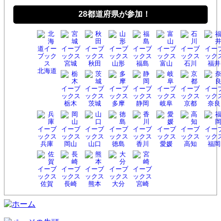
28都道府県が参加！
宮城
秋田
山形
福島
富山
石川
福井
北海
道
栃木
茨城
多摩
静岡
岐阜
京都
奈良
兵庫
岡山
山口
徳島
香川
愛媛
高知
福岡
佐賀
長崎
熊本
大分
宮崎