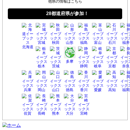
他県の情報はこちら
28都道府県が参加！
宮城
秋田
山形
福島
富山
石川
福井
北海
道
多摩
栃木
茨城
静岡
岐阜
京都
奈良
兵庫
岡山
山口
徳島
香川
愛媛
高知
福岡
佐賀
長崎
熊本
大分
宮崎