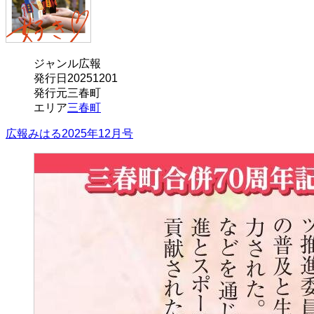
ジャンル
広報
発行日
20251201
発行元
三春町
エリア
三春町
広報みはる2025年12月号