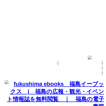
｜
fukushima ebooksとは
｜
掲載の方法
｜
お問い合せ
｜