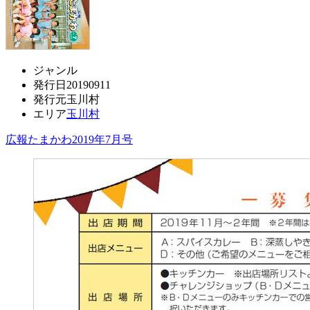
ジャンル
発行日
20190911
発行元
玉川村
エリア
玉川村
広報たまかわ2019年7月号