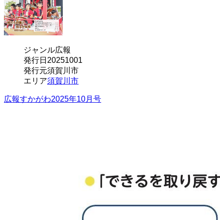
ジャンル
広報
発行日
20251001
発行元
須賀川市
エリア
須賀川市
広報すかがわ2025年10月号