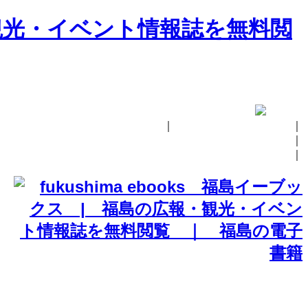
｜
fukushima ebooksとは
｜
掲載の方法
｜
お問い合せ
｜
イベント情報