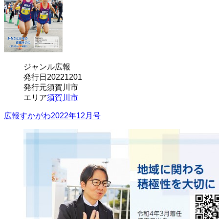
ジャンル
広報
発行日
20221201
発行元
須賀川市
エリア
須賀川市
広報すかがわ2022年12月号