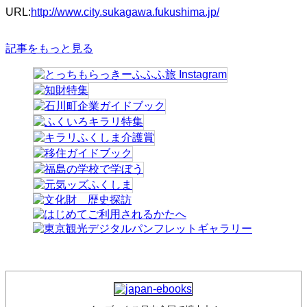
URL:
http://www.city.sukagawa.fukushima.jp/
記事をもっと見る