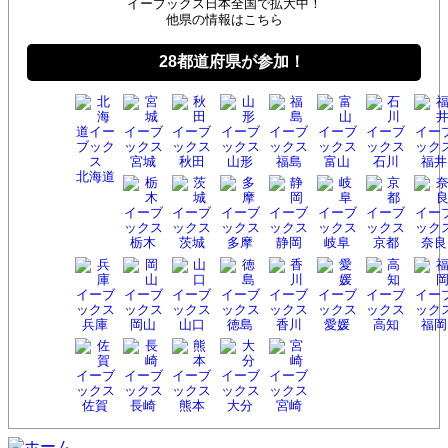
イーブックス日本全国で拡大中！
他県の情報はこちら
28都道府県が参加！
宮城
秋田
山形
福島
富山
石川
福井
北海
道
栃木
茨城
多摩
静岡
岐阜
京都
奈良
兵庫
岡山
山口
徳島
香川
愛媛
高知
福岡
佐賀
長崎
熊本
大分
宮崎