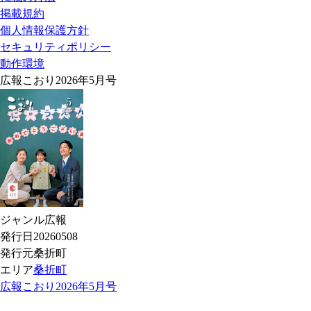
掲載規約
個人情報保護方針
セキュリティポリシー
動作環境
広報こおり2026年5月号
ジャンル
広報
発行日
20260508
発行元
桑折町
エリア
桑折町
広報こおり2026年5月号