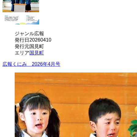
ジャンル
広報
発行日
20260410
発行元
国見町
エリア
国見町
広報くにみ 2026年4月号