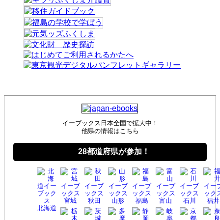
イーブックス日本全国で拡大中！
他県の情報はこちら
28都道府県が参加！
宮城
秋田
山形
福島
富山
石川
福井
北海
道