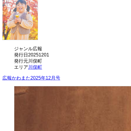
ジャンル
広報
発行日
20251201
発行元
川俣町
エリア
川俣町
広報かわまた2025年12月号