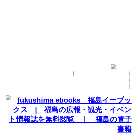
｜
fukushima ebooksとは
｜
掲載の方法
｜
お問い合せ
｜