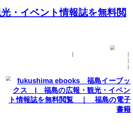
｜
fukushima ebooksとは
｜
掲載の方法
｜
お問い合せ
｜
イベント情報