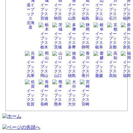
宮城
秋田
山形
福島
富山
石川
福井
北海
道
栃木
茨城
多摩
静岡
岐阜
京都
奈良
兵庫
岡山
山口
徳島
香川
愛媛
高知
福岡
佐賀
長崎
熊本
大分
宮崎