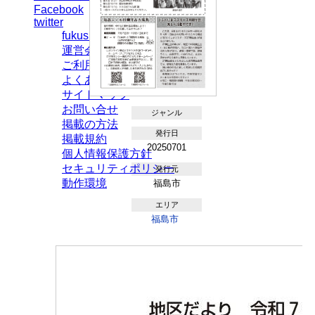
Facebook
twitter
fukushima ebooksとは
運営会社
ご利用ガイド
よくある質問
サイトマップ
お問い合せ
ジャンル
掲載の方法
発行日
掲載規約
20250701
個人情報保護方針
セキュリティポリシー
発行元
動作環境
福島市
エリア
福島市