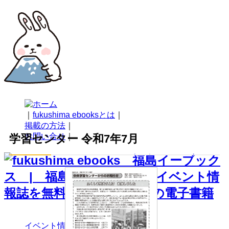
｜
fukushima ebooksとは
｜
掲載の方法
｜
お問い合せ
｜
学習センター 令和7年7月
イベント情報