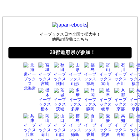
イーブックス日本全国で拡大中！
他県の情報はこちら
28都道府県が参加！
宮城
秋田
山形
福島
富山
石川
福井
北海
道
栃木
茨城
多摩
静岡
岐阜
京都
奈良
兵庫
岡山
山口
徳島
香川
愛媛
高知
福岡