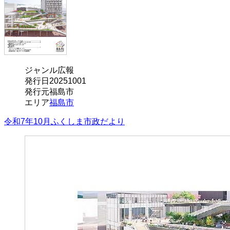
ジャンル
広報
発行日
20251001
発行元
福島市
エリア
福島市
令和7年10月ふくしま市政だより