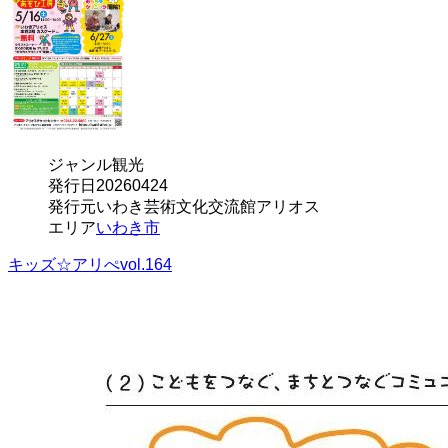
ジャンル
観光
発行日
20260424
発行元
いわき芸術文化交流館アリオス
エリア
いわき市
キッズ☆アリぺvol.164