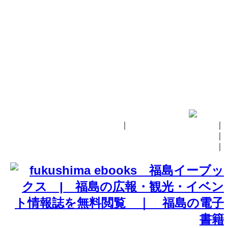
｜
fukushima ebooksとは
｜
掲載の方法
｜
お問い合せ
｜