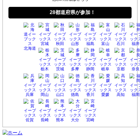
28都道府県が参加！
宮城
秋田
山形
福島
富山
石川
福井
北海
道
栃木
茨城
多摩
静岡
岐阜
京都
奈良
兵庫
岡山
山口
徳島
香川
愛媛
高知
福岡
佐賀
長崎
熊本
大分
宮崎