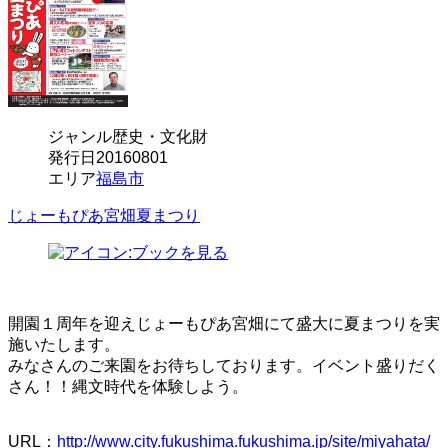
ジャンル
歴史・文化財
発行日
20160801
エリア
福島市
じょーもぴあ宮畑夏まつり
開園１周年を迎えじょーもぴあ宮畑にて盛大に夏まつりを実
施いたします。
みなさんのご来園をお待ちしております。イベント盛りだく
さん！！縄文時代を体験しよう。
URL：
http://www.city.fukushima.fukushima.jp/site/miyahata/