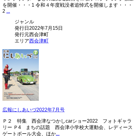
を開催・・・1 令和４年度戦没者追悼式を開催します・・・
2
...
ジャンル
発行日
2022年7月15日
発行元
西会津町
エリア
西会津町
広報にしあいづ2022年7月号
Ｐ２ 特集 西会津なつかしcarショー2022 フォトギャラ
リー Ｐ4 まちの話題 西会津小学校大運動会、レディース
ゲートボール大会、ほか
...