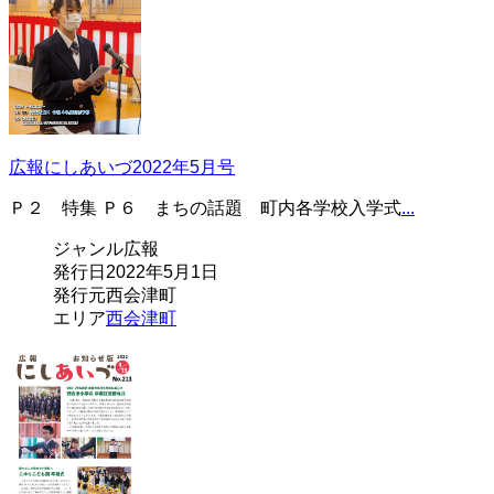
広報にしあいづ2022年5月号
Ｐ２ 特集 Ｐ６ まちの話題 町内各学校入学式
...
ジャンル
広報
発行日
2022年5月1日
発行元
西会津町
エリア
西会津町