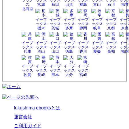
宮城
秋田
山形
福島
富山
石川
福井
北海
道
栃木
茨城
多摩
静岡
岐阜
京都
奈良
兵庫
岡山
山口
徳島
香川
愛媛
高知
福岡
佐賀
長崎
熊本
大分
宮崎
fukushima ebooksとは
運営会社
ご利用ガイド