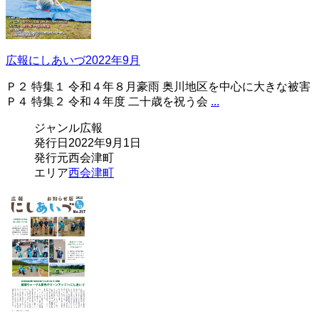
広報にしあいづ2022年9月
Ｐ２ 特集１ 令和４年８月豪雨 奥川地区を中心に大きな被害
Ｐ４ 特集２ 令和４年度 二十歳を祝う会
...
ジャンル
広報
発行日
2022年9月1日
発行元
西会津町
エリア
西会津町