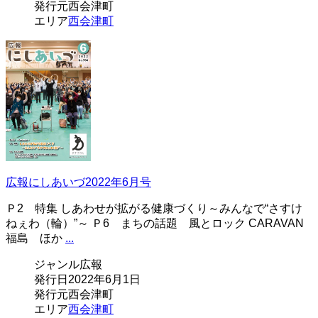
発行元
西会津町
エリア
西会津町
広報にしあいづ2022年6月号
Ｐ2 特集 しあわせが拡がる健康づくり～みんなで“さすけ
ねぇわ（輪）”～ Ｐ6 まちの話題 風とロック CARAVAN
福島 ほか
...
ジャンル
広報
発行日
2022年6月1日
発行元
西会津町
エリア
西会津町