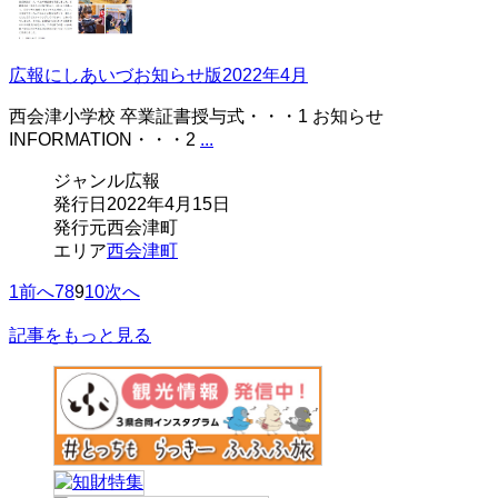
広報にしあいづお知らせ版2022年4月
西会津小学校 卒業証書授与式・・・1 お知らせ
INFORMATION・・・2
...
ジャンル
広報
発行日
2022年4月15日
発行元
西会津町
エリア
西会津町
1
前へ
7
8
9
10
次へ
記事をもっと見る