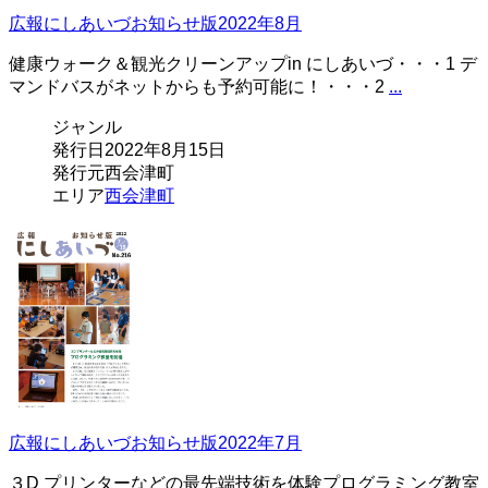
広報にしあいづお知らせ版2022年8月
健康ウォーク＆観光クリーンアップin にしあいづ・・・1 デ
マンドバスがネットからも予約可能に！・・・2
...
ジャンル
発行日
2022年8月15日
発行元
西会津町
エリア
西会津町
広報にしあいづお知らせ版2022年7月
３D プリンターなどの最先端技術を体験プログラミング教室