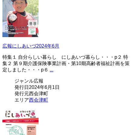
広報にしあいづ2024年6月
特集１ 自分らしい暮らし にしあいづ暮らし・・・p２ 特
集２ 第９期介護保険事業計画・第10期高齢者福祉計画を策
定しました・・・p６
...
ジャンル
広報
発行日
2024年6月1日
発行元
西会津町
エリア
西会津町