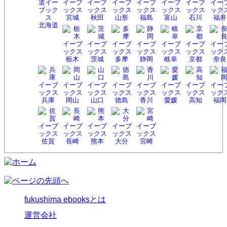
宮城
秋田
山形
福島
富山
石川
福井
北海
道
栃木
茨城
多摩
静岡
岐阜
京都
奈良
兵庫
岡山
山口
徳島
香川
愛媛
高知
福岡
佐賀
長崎
熊本
大分
宮崎
fukushima ebooksとは
運営会社