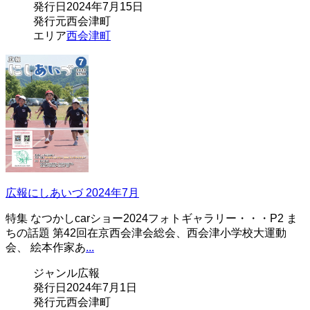
発行日
2024年7月15日
発行元
西会津町
エリア
西会津町
広報にしあいづ 2024年7月
特集 なつかしcarショー2024フォトギャラリー・・・P2 ま
ちの話題 第42回在京西会津会総会、西会津小学校大運動
会、 絵本作家あ
...
ジャンル
広報
発行日
2024年7月1日
発行元
西会津町