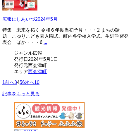
広報にしあいづ2024年5月
特集 未来を拓く 令和６年度当初予算・・・2 まちの話
題 こゆりこども園入園式、町内各学校入学式、生涯学習発
表会 ほか・・・6
...
ジャンル
広報
発行日
2024年5月1日
発行元
西会津町
エリア
西会津町
1
前へ
3
4
5
6
次へ
10
記事をもっと見る