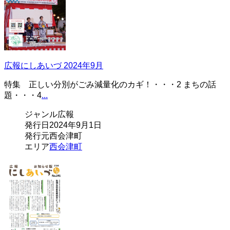
広報にしあいづ 2024年9月
特集 正しい分別がごみ減量化のカギ！・・・2 まちの話
題・・・4
...
ジャンル
広報
発行日
2024年9月1日
発行元
西会津町
エリア
西会津町