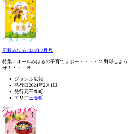
広報みはる2024年2月号
特集：オールみはるの子育てサポート・・・２ 野球しよう
ぜ！・・・６
...
ジャンル
広報
発行日
2024年2月1日
発行元
三春町
エリア
三春町