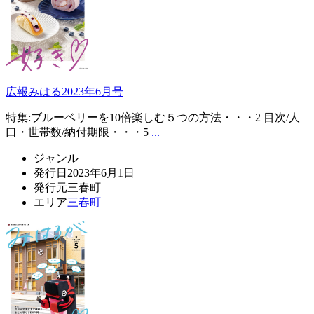
広報みはる2023年6月号
特集:ブルーベリーを10倍楽しむ５つの方法・・・2 目次/人
口・世帯数/納付期限・・・5
...
ジャンル
発行日
2023年6月1日
発行元
三春町
エリア
三春町