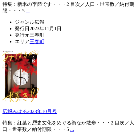
特集：新米の季節です・・・2 目次／人口・世帯数／納付期
限・・・5
...
ジャンル
広報
発行日
2023年11月1日
発行元
三春町
エリア
三春町
広報みはる2023年10月号
特集：紅葉と歴史文化をめぐる街なか散歩・・・2 目次／人
口・世帯数／納付期限・・・5
...