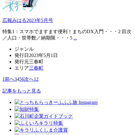
広報みはる2023年5月号
特集1：スマホでますます便利！まちのDX入門・・・2 目次
／人口・世帯数／納期限・・・5
...
ジャンル
発行日
2023年5月1日
発行元
三春町
エリア
三春町
1
前へ
3
4
5
6
次へ
12
記事をもっと見る