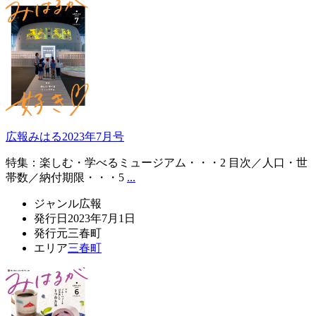
広報みはる2023年7月号
特集：楽しむ・学べるミュージアム・・・2 目次／人口・世
帯数／納付期限・・・5
...
ジャンル
広報
発行日
2023年7月1日
発行元
三春町
エリア
三春町