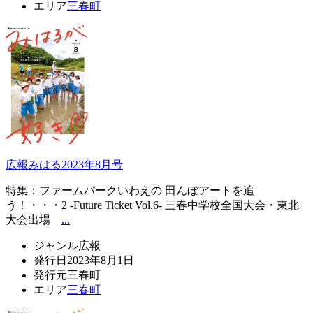
エリア
三春町
広報みはる2023年8月号
特集：ファームパークいわえの 田んぼアートを追
う！・・・2 -Future Ticket Vol.6- 三春中学校全国大会・東北
大会出場
...
ジャンル
広報
発行日
2023年8月1日
発行元
三春町
エリア
三春町