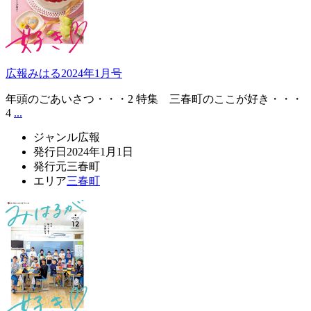
広報みはる2024年1月号
年頭のごあいさつ・・・2 特集 三春町のここが好き・・・
4
...
ジャンル
広報
発行日
2024年1月1日
発行元
三春町
エリア
三春町