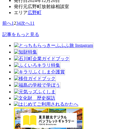
発行日
2024年12月20日
発行元
広野町放射線相談室
エリア
広野町
前へ
1
2
3
4
次へ
11
記事をもっと見る