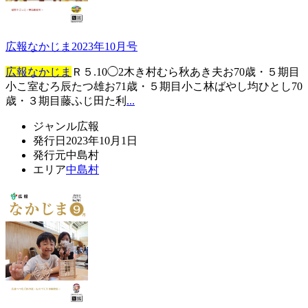
広報なかじま2023年10月号
広報なかじま
Ｒ５.10◯2木き村むら秋あき夫お70歳・５期目
小こ室むろ辰たつ雄お71歳・５期目小こ林ばやし均ひとし70
歳・３期目藤ふじ田た利
...
ジャンル
広報
発行日
2023年10月1日
発行元
中島村
エリア
中島村