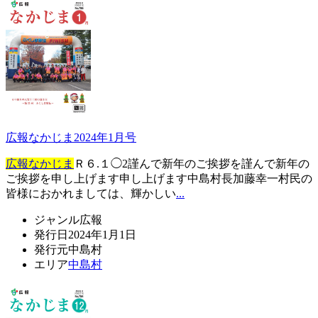
広報なかじま2024年1月号
広報なかじま
Ｒ６.１◯2謹んで新年のご挨拶を謹んで新年の
ご挨拶を申し上げます申し上げます中島村長加藤幸一村民の
皆様におかれましては、輝かしい
...
ジャンル
広報
発行日
2024年1月1日
発行元
中島村
エリア
中島村