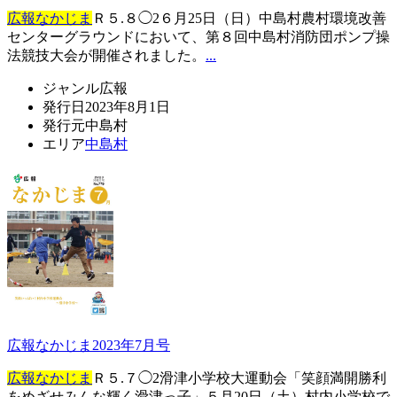
広報なかじま
Ｒ５.８◯2６月25日（日）中島村農村環境改善
センターグラウンドにおいて、第８回中島村消防団ポンプ操
法競技大会が開催されました。
...
ジャンル
広報
発行日
2023年8月1日
発行元
中島村
エリア
中島村
広報なかじま2023年7月号
広報なかじま
Ｒ５.７◯2滑津小学校大運動会「笑顔満開勝利
をめざせみんな輝く滑津っ子」５月20日（土）村内小学校で