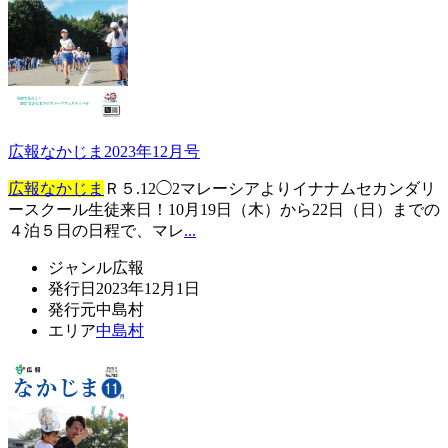
広報なかじま2023年12月号
広報なかじま
Ｒ５.12◯2マレーシアよりイナナムセカンダリ
ースクール生徒来日！10月19日（木）から22日（日）までの
４泊５日の日程で、マレ
...
ジャンル
広報
発行日
2023年12月1日
発行元
中島村
エリア
中島村