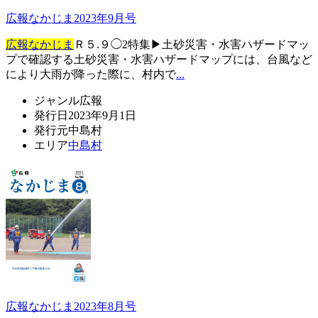
広報なかじま2023年9月号
広報なかじま
Ｒ５.９◯2特集▶土砂災害・水害ハザードマッ
プで確認する土砂災害・水害ハザードマップには、台風など
により大雨が降った際に、村内で
...
ジャンル
広報
発行日
2023年9月1日
発行元
中島村
エリア
中島村
広報なかじま2023年8月号