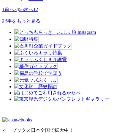
1
前へ
3
4
5
6
次へ
12
記事をもっと見る
イーブックス日本全国で拡大中！