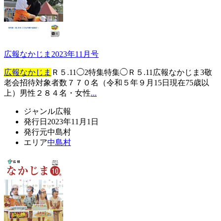
広報なかじま2023年11月号
広報なかじま
Ｒ５.11◯2特集特集◯Ｒ５.11広報なかじま3敬
老会招待対象者数７７０名（令和５年９月15日現在75歳以
上）男性２８４名・女性
...
ジャンル
広報
発行日
2023年11月1日
発行元
中島村
エリア
中島村