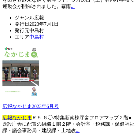
運動会が開催されました。霧雨
...
ジャンル
広報
発行日
2023年7月1日
発行元
中島村
エリア
中島村
広報なかじま2023年6月号
広報なかじま
Ｒ５.６◯2特集新南棟庁舎フロアマップ２階●
既設庁舎に配置の組織１階２階・会計室・税務課・保健福祉
課・議会事務局・建設課・土地改
...