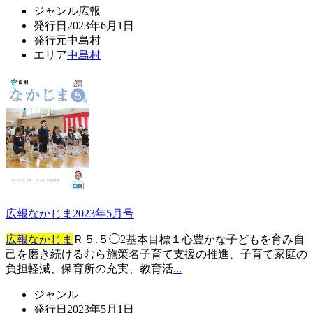
ジャンル
広報
発行日
2023年6月1日
発行元
中島村
エリア
中島村
広報なかじま2023年5月号
広報なかじま
Ｒ５.５◯2基本目標１心豊かな子どもを育み自
己を磨き続けるむら施策名子育て支援の推進、子育て家庭の
負担軽減、保育所の充実、教育活
...
ジャンル
発行日
2023年5月1日