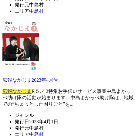
発行元
中島村
エリア
中島村
広報なかじま2023年4月号
広報なかじま
R５.４2特集お手伝いサービス事業中島よかっ
ぺ助け隊の活動が始まります！中島よかっぺ助け隊は、地域
での“ちょっとした困りごと”を
...
ジャンル
発行日
2023年4月1日
発行元
中島村
エリア
中島村