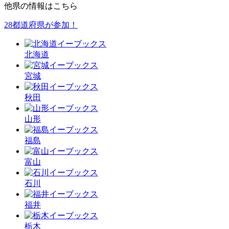
他県の情報はこちら
28都道府県が参加！
北海
道
宮城
秋田
山形
福島
富山
石川
福井
栃木