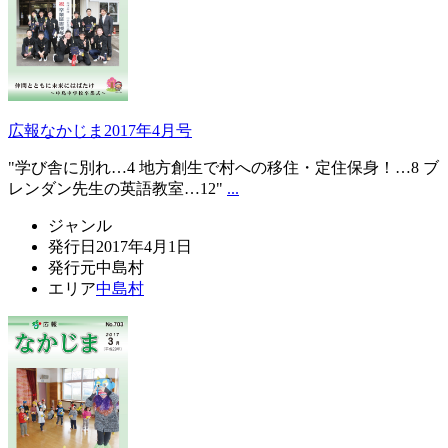
広報なかじま2017年4月号
"学び舎に別れ…4 地方創生で村への移住・定住保身！…8 ブ
レンダン先生の英語教室…12"
...
ジャンル
発行日
2017年4月1日
発行元
中島村
エリア
中島村