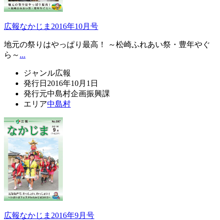
広報なかじま2016年10月号
地元の祭りはやっぱり最高！ ～松崎ふれあい祭・豊年やぐ
ら～
...
ジャンル
広報
発行日
2016年10月1日
発行元
中島村企画振興課
エリア
中島村
広報なかじま2016年9月号