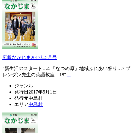
広報なかじま2017年5月号
"新生活のスタート…4 「なつめ原」地域ふれあい祭り…7 ブ
レンダン先生の英語教室…18"
...
ジャンル
発行日
2017年5月1日
発行元
中島村
エリア
中島村