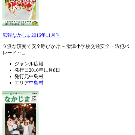
広報なかじま2016年11月号
立派な演奏で安全呼びかけ ～滑津小学校交通安全・防犯パ
レード～
...
ジャンル
広報
発行日
2016年11月8日
発行元
中島村
エリア
中島村