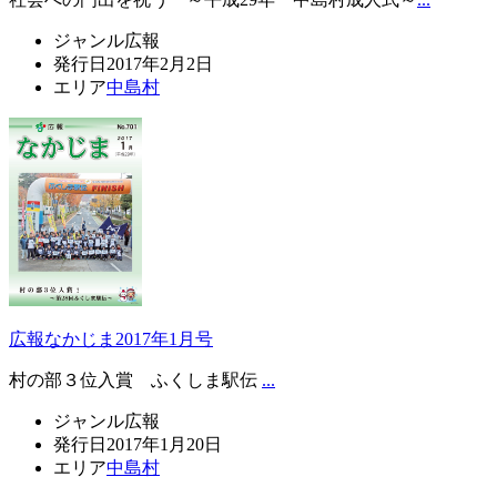
ジャンル
広報
発行日
2017年2月2日
エリア
中島村
広報なかじま2017年1月号
村の部３位入賞 ふくしま駅伝
...
ジャンル
広報
発行日
2017年1月20日
エリア
中島村