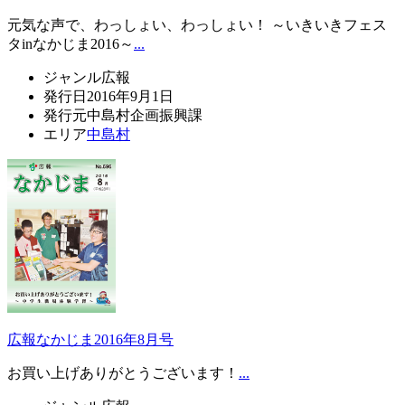
元気な声で、わっしょい、わっしょい！ ～いきいきフェス
タinなかじま2016～
...
ジャンル
広報
発行日
2016年9月1日
発行元
中島村企画振興課
エリア
中島村
広報なかじま2016年8月号
お買い上げありがとうございます！
...