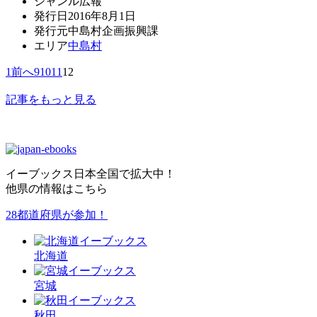
ジャンル
広報
発行日
2016年8月1日
発行元
中島村企画振興課
エリア
中島村
1
前へ
9
10
11
12
記事をもっと見る
イーブックス日本全国で拡大中！
他県の情報はこちら
28都道府県が参加！
北海
道
宮城
秋田