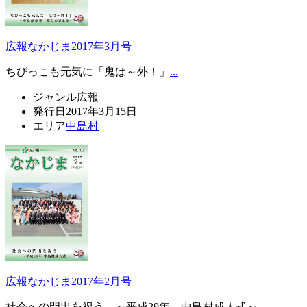
広報なかじま2017年3月号
ちびっこも元気に「鬼は～外！」
...
ジャンル
広報
発行日
2017年3月15日
エリア
中島村
広報なかじま2017年2月号
社会への門出を祝う ～平成29年 中島村成人式～
...