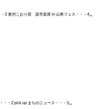
2 奥州こおり宿 楽市楽座 in 山車フェス・・・4
...
2 pick up まちのニュース・・・3
...