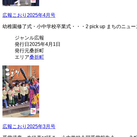
広報こおり2025年4月号
幼稚園修了式・小中学校卒業式・・・2 pick up まちのニュ
ジャンル
広報
発行日
2025年4月1日
発行元
桑折町
エリア
桑折町
広報こおり2025年3月号