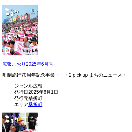
広報こおり2025年6月号
町制施行70周年記念事業・・・2 pick up まちのニュース・・
ジャンル
広報
発行日
2025年6月1日
発行元
桑折町
エリア
桑折町