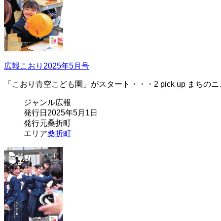
広報こおり2025年5月号
「こおり青空こども園」がスタート・・・2 pick up まちの
ジャンル
広報
発行日
2025年5月1日
発行元
桑折町
エリア
桑折町