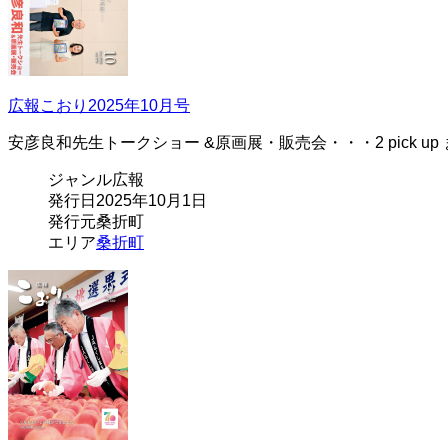
広報こおり2025年10月号
安彦良和先生トークショー &原画展・販売会・・・2 pick u
ジャンル
広報
発行日
2025年10月1日
発行元
桑折町
エリア
桑折町