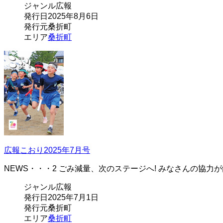
ジャンル
広報
発行日
2025年8月6日
発行元
桑折町
エリア
桑折町
広報こおり2025年7月号
NEWS・・・2 ごみ減量、次のステージへ! みなさんの協力
ジャンル
広報
発行日
2025年7月1日
発行元
桑折町
エリア
桑折町