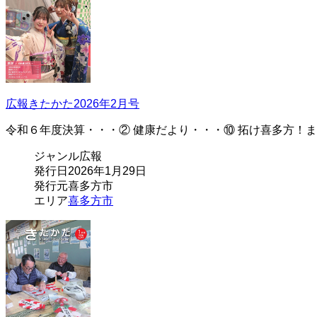
広報きたかた2026年2月号
令和６年度決算・・・② 健康だより・・・⑩ 拓け喜多方！
ジャンル
広報
発行日
2026年1月29日
発行元
喜多方市
エリア
喜多方市