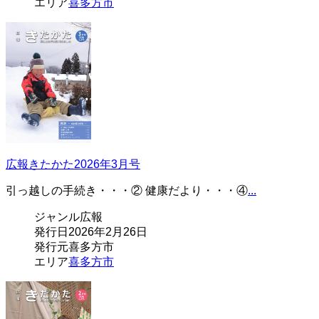
エリア
喜多方市
広報きたかた2026年3月号
引っ越しの手続き・・・② 健康だより・・・④
...
ジャンル
広報
発行日
2026年2月26日
発行元
喜多方市
エリア
喜多方市