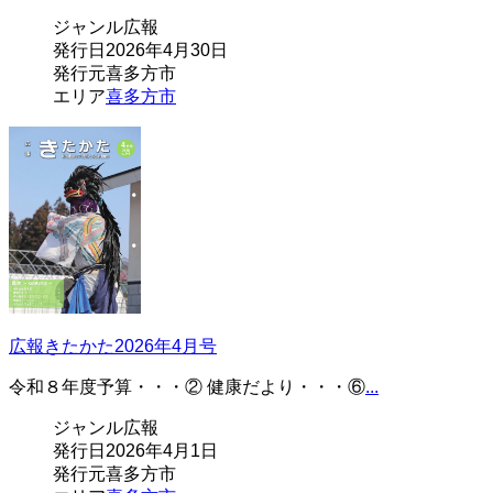
ジャンル
広報
発行日
2026年4月30日
発行元
喜多方市
エリア
喜多方市
広報きたかた2026年4月号
令和８年度予算・・・② 健康だより・・・⑥
...
ジャンル
広報
発行日
2026年4月1日
発行元
喜多方市