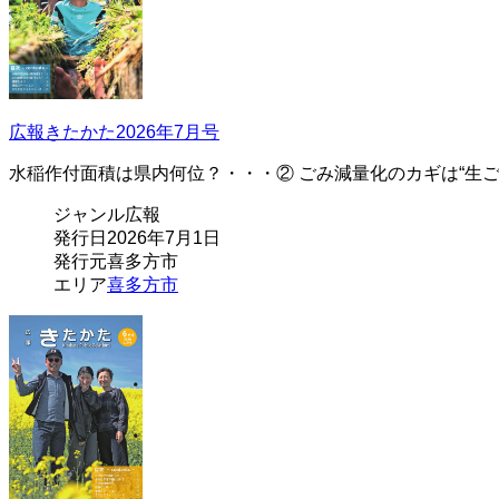
広報きたかた2026年7月号
水稲作付面積は県内何位？・・・② ごみ減量化のカギは“生ご
ジャンル
広報
発行日
2026年7月1日
発行元
喜多方市
エリア
喜多方市