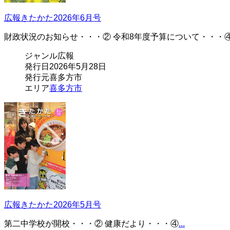
広報きたかた2026年6月号
財政状況のお知らせ・・・② 令和8年度予算について・・・
ジャンル
広報
発行日
2026年5月28日
発行元
喜多方市
エリア
喜多方市
広報きたかた2026年5月号
第二中学校が開校・・・② 健康だより・・・④
...