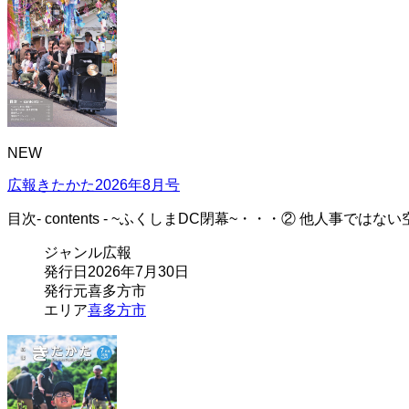
NEW
広報きたかた2026年8月号
目次- contents - ~ふくしまDC閉幕~・・・② 他人事
ジャンル
広報
発行日
2026年7月30日
発行元
喜多方市
エリア
喜多方市