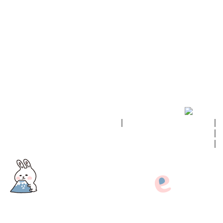
｜
fukushima ebooksとは
｜
掲載の方法
｜
お問い合せ
｜
イベント情報