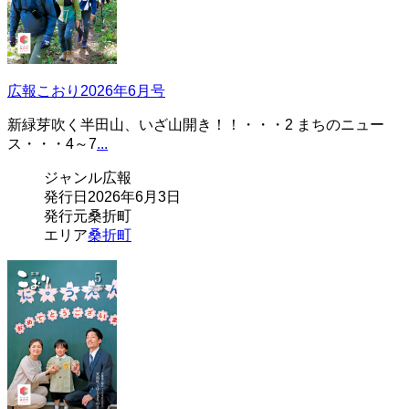
広報こおり2026年6月号
新緑芽吹く半田山、いざ山開き！！・・・2 まちのニュー
ス・・・4～7
...
ジャンル
広報
発行日
2026年6月3日
発行元
桑折町
エリア
桑折町