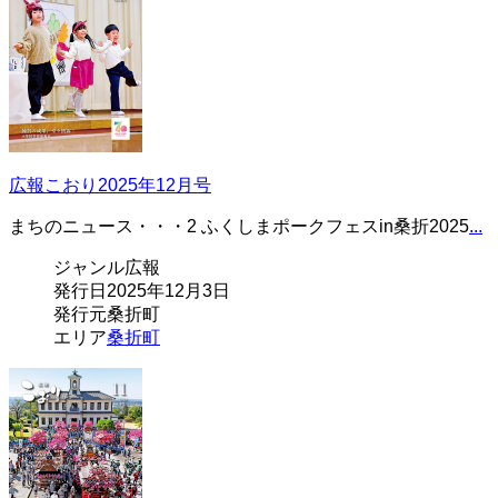
広報こおり2025年12月号
まちのニュース・・・2 ふくしまポークフェスin桑折2025
...
ジャンル
広報
発行日
2025年12月3日
発行元
桑折町
エリア
桑折町