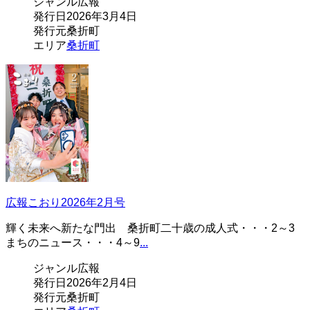
ジャンル
広報
発行日
2026年3月4日
発行元
桑折町
エリア
桑折町
広報こおり2026年2月号
輝く未来へ新たな門出 桑折町二十歳の成人式・・・2～3
まちのニュース・・・4～9
...
ジャンル
広報
発行日
2026年2月4日
発行元
桑折町