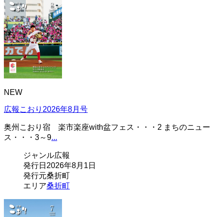
NEW
広報こおり2026年8月号
奥州こおり宿 楽市楽座with盆フェス・・・2 まちのニュー
ス・・・3～9
...
ジャンル
広報
発行日
2026年8月1日
発行元
桑折町
エリア
桑折町