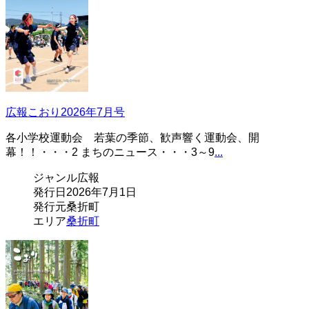
広報こおり2026年7月号
各小学校運動会 若葉の季節、歓声響く運動会、開
幕！！・・・2 まちのニュース・・・3～9
...
ジャンル
広報
発行日
2026年7月1日
発行元
桑折町
エリア
桑折町