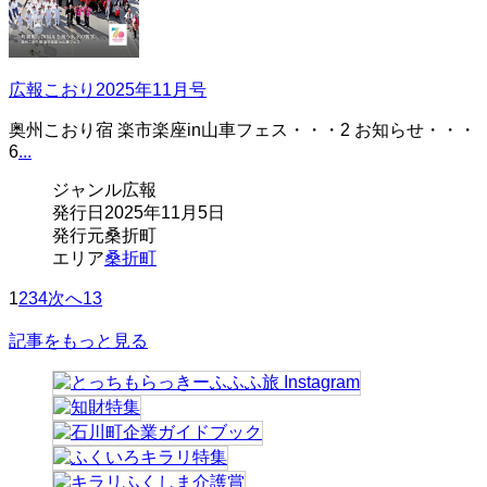
広報こおり2025年11月号
奥州こおり宿 楽市楽座in山車フェス・・・2 お知らせ・・・
6
...
ジャンル
広報
発行日
2025年11月5日
発行元
桑折町
エリア
桑折町
1
2
3
4
次へ
13
記事をもっと見る