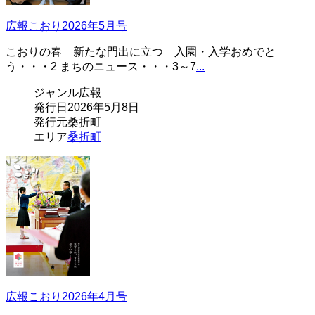
広報こおり2026年5月号
こおりの春 新たな門出に立つ 入園・入学おめでと
う・・・2 まちのニュース・・・3～7
...
ジャンル
広報
発行日
2026年5月8日
発行元
桑折町
エリア
桑折町
広報こおり2026年4月号