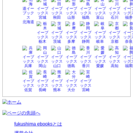
宮城
秋田
山形
福島
富山
石川
福井
北海
道
栃木
茨城
多摩
静岡
岐阜
京都
奈良
兵庫
岡山
山口
徳島
香川
愛媛
高知
福岡
佐賀
長崎
熊本
大分
宮崎
fukushima ebooksとは