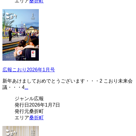
エリア
桑折町
広報こおり2026年1月号
新年あけましておめでとうございます・・・2 こおり未来会
議・・・4
...
ジャンル
広報
発行日
2026年1月7日
発行元
桑折町
エリア
桑折町