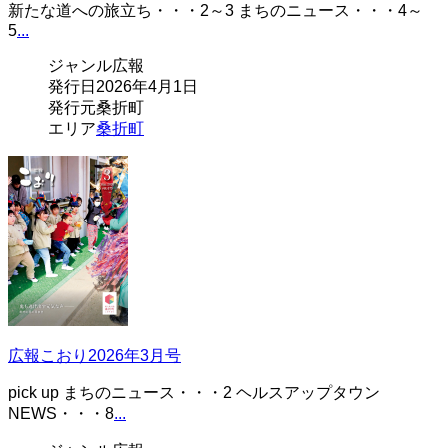
新たな道への旅立ち・・・2～3 まちのニュース・・・4～
5
...
ジャンル
広報
発行日
2026年4月1日
発行元
桑折町
エリア
桑折町
広報こおり2026年3月号
pick up まちのニュース・・・2 ヘルスアップタウン
NEWS・・・8
...