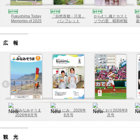
Fukushima Today
「自然首都・只見」
からむし織とカスミ
Memories of 2025
パンフレット
ソウの里 昭和村観
産
光パンフレット
リニューアル版
広 報
広報みなみそうま
広報くにみ 2026年
広報こおり2026年8
広
2026年8月号
8月号
月号
観 光