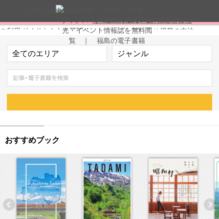
イベント情報
Facebook
twitter
fukushima ebooksとは
運営会社
ご利用ガイド
よくある質問
サイトマップ
お問い合せ
掲載の方法
掲載規約
個人情報保護方針
セキュリティポリシー
動作環境
おすすめブック