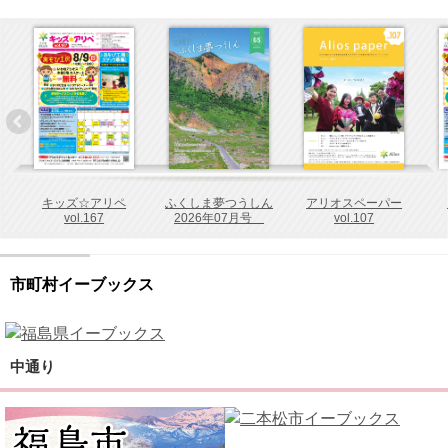
キッズ☆アリペ
ふくしま夢つうしん
アリオスペーパー
vol.167
2026年07月号
vol.107
No.65
市町村イーブックス
中通り