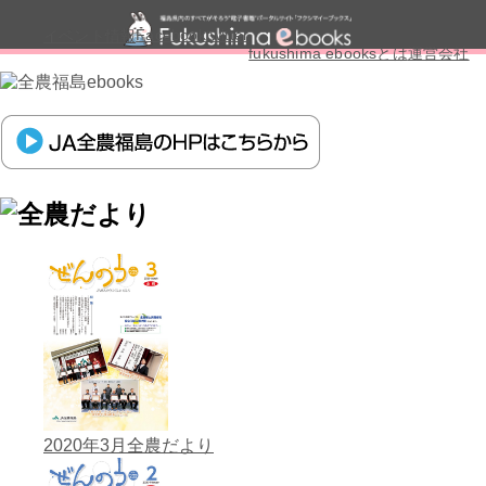
Facebook
twitter
イベント情報
fukushima ebooksとは
運営会社
ご利用ガイド
よくある質問
サイトマップ
お問い合せ
掲載の方法
掲載規約
個人情報保護方針
セキュリティポリシー
動作環境
2020年3月全農だより